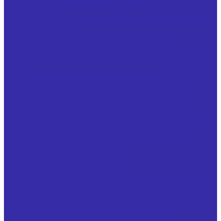
Фрезы дисковые пазовые ГОСТ 3964-69
Фрезы угловые
Фрезы угловые двусторонние из быстрорежущей стали
ГОСТ 50181-92
Фрезы угловые двусторонние специальные
Фрезы прочие
Иглофрезы цилиндрические ТУ 25.73.40-006-24939555-
2020
Фрезы типа &quot;ласточкин хвост&quot; ГОСТ 52967
Фрезы для обработки т-образных пазов с
цилиндрическим (коническим) хвостовиком ГОСТ Р
53004-2008
Фрезы крупногабаритные для обработки цветных
металлов
Фрезы насадные цилиндрические ГОСТ 29092
Фрезы шпоночные
Фреза резьбовая гребенчатая
Фреза фасочная
Фрезы по чертежам заказчика
Ножи запасные
Ножи запасные из быстрорежущей стали Р6М5 для
фрез дисковых трехсторонних
Ножи запасные, оснащенные твердым сплавом, для
фрез дисковых трехсторонних ГОСТ 14700-69