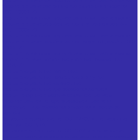
Резцы с напайными твердосплавными пластинами из
твердого сплава расточные для сквозных отверстий
ГОСТ 18882-73
Резцы с напайными твердосплавными пластинами из
твердого сплава резьбовые для внутренней резьбы
ГОСТ 18885-73
Резцы с напайными твердосплавными пластинами из
твердого сплава резьбовые для наружной резьбы ГОСТ
18885-73
Резцы с напайными твердосплавными пластинами из
твердого сплава проходные упорные прямые ГОСТ
18879-73
Резцы специальные расточные
Резцы специальные проходные отогнутые
Резцы специальные канавочные
Резцы специальные для обработки деталей
Резцы токарные с механическим креплением
твердосплавной неперетачиваемой пластины
Инструмент для обработки отверстий и нарезания
резьбы
Зенкеры стандартные по ГОСТ 12489 и специальные
Плашки ГОСТ 9740
Метчики стандартные по ГОСТ 3266 и специальные
Сверла с механическим креплением неперетачиваемых