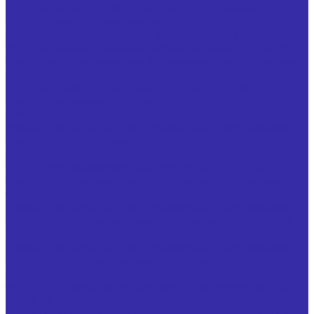
Ножи запасные, оснащенные твердым сплавом, к
торцовым насадным фрезам ГОСТ 24359-80
Ножи запасные, оснащенные твердым сплавом, к
торцовым насадным мелкозубым фрезам ГОСТ 9473-80
Ножи винтовые запасные к фрезам крупногабаритным
по обработке цветных металлов
Ножи плоские для листовых ножниц ГОСТ 25306
Ножи по чертежам заказчика
Резцы
Резцы с напайными твердосплавными пластинами из
твердого сплава отрезные ГОСТ 18884-73
Резцы с напайными твердосплавными пластинами из
твердого сплава проходные отогнутые ГОСТ 18877-73
Резцы с напайными твердосплавными пластинами из
твердого сплава проходные прямые ГОСТ 18878-73
Резцы с напайными твердосплавными пластинами из
твердого сплава проходные упорные изогнутые ГОСТ
18879-73
Резцы с напайными твердосплавными пластинами из
твердого сплава подрезные отогнутые ГОСТ 18880-73
Резцы с напайными твердосплавными пластинами из
твердого сплава расточные для глухих отверстий ГОСТ
18883-73