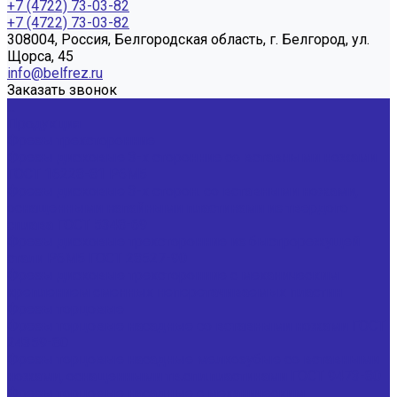
+7 (4722) 73-03-82
+7 (4722) 73-03-82
308004, Россия, Белгородская область, г. Белгород, ул.
Щорса, 45
info@belfrez.ru
Заказать звонок
...
Продукция
Фрезы трехсторонние
Фрезы дисковые 3-х сторонние со вставными ножами
ГОСТ 16228-81 Р6М5
Фрезы дисковые 3-х сторон. со вставными ножами,
оснащенными напайными пластинами из твердого
сплава ГОСТ 5348-69
Фрезы дисковые трехсторонние из быстрорежущей
стали Р6М5 ГОСТ 28527-90
Фрезы дисковые трехсторонние с механическим
креплением сменных неперетачиваемых пластин
Фрезы торцовые
Фрезы торцовые насадные со вставными ножами ГОСТ
24359-80
Фрезы торцовые насадные мелкозубые со вставными
ножами, оснащенными тв.спл.пластинами ГОСТ 9473-80
Фрезы торцовые насадные с механическим