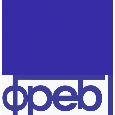
Услуги
Механическая обработка
Резьбошлифование
Заточка металлорежущего инструмента
Шлифование валов
Термообработка изделий из стали
Оксидирование
Реставрация обечаек и матриц
О заводе
Информация о заводе
Документы
Дилерам
Новости
Вакансии
Контакты