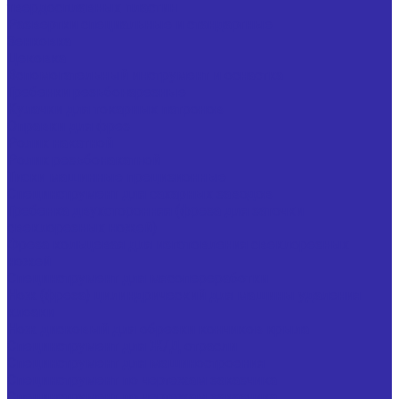
твердосплавных пластин
Развертки специальные и стандартные
Зенковка
Цековка
Вспомогательный инструмент и оснастка
Гребенки резьбонарезные
Кулачки для токарных патронов
Оправки для фрез
Ролик накатной
Ролик резьбонакатной
Тиски машинные прецизионные
Специнструмент для сахарных заводов
Гребенка двухсторонняя (фреза для заточки
свеклорезных ножей)
Фреза кольцевая для изготовления свеклорезных
ножей
Специнструмент для мясопереработки
Нож (фреза) цилиндрический для машины удаления
клоаки
Нож дисковый для обрезки кончиков крыла
Специнструмент для Ж/Д отрасли
Специнструмент для машиностроения
Специнструмент по чертежам заказчика
Специнструмент по чертежам заказчика