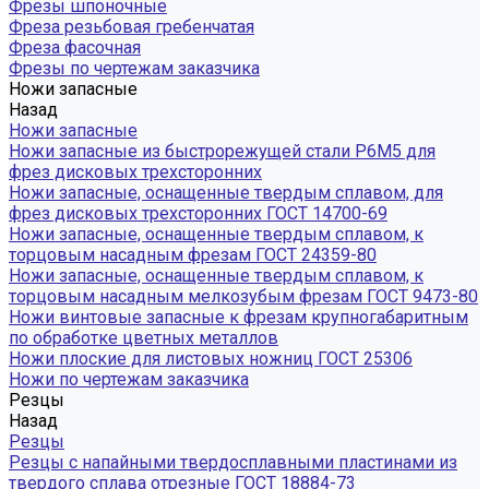
Фрезы шпоночные
Фреза резьбовая гребенчатая
Фреза фасочная
Фрезы по чертежам заказчика
Ножи запасные
Назад
Ножи запасные
Ножи запасные из быстрорежущей стали Р6М5 для
фрез дисковых трехсторонних
Ножи запасные, оснащенные твердым сплавом, для
фрез дисковых трехсторонних ГОСТ 14700-69
Ножи запасные, оснащенные твердым сплавом, к
торцовым насадным фрезам ГОСТ 24359-80
Ножи запасные, оснащенные твердым сплавом, к
торцовым насадным мелкозубым фрезам ГОСТ 9473-80
Ножи винтовые запасные к фрезам крупногабаритным
по обработке цветных металлов
Ножи плоские для листовых ножниц ГОСТ 25306
Ножи по чертежам заказчика
Резцы
Назад
Резцы
Резцы с напайными твердосплавными пластинами из
твердого сплава отрезные ГОСТ 18884-73