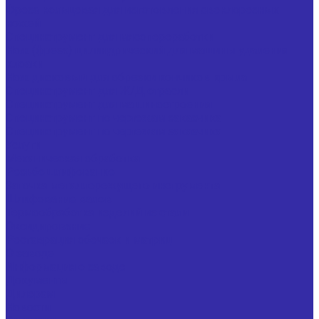
Фреза кольцевая для изготовления свеклорезных
ножей
Специнструмент для мясопереработки
Нож (фреза) цилиндрический для машины удаления
клоаки
Нож дисковый для обрезки кончиков крыла
Специнструмент для Ж/Д отрасли
Специнструмент для машиностроения
Специнструмент по чертежам заказчика
Специнструмент по чертежам заказчика
Услуги
Механическая обработка
Резьбошлифование
Заточка металлорежущего инструмента
Шлифование валов
Термообработка изделий из стали
Оксидирование
Реставрация обечаек и матриц
О заводе
Информация о заводе
Документы
Дилерам
Новости