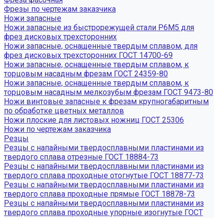
Фрезы по чертежам заказчика
Ножи запасные
Ножи запасные из быстрорежущей стали Р6М5 для
фрез дисковых трехсторонних
Ножи запасные, оснащенные твердым сплавом, для
фрез дисковых трехсторонних ГОСТ 14700-69
Ножи запасные, оснащенные твердым сплавом, к
торцовым насадным фрезам ГОСТ 24359-80
Ножи запасные, оснащенные твердым сплавом, к
торцовым насадным мелкозубым фрезам ГОСТ 9473-80
Ножи винтовые запасные к фрезам крупногабаритным
по обработке цветных металлов
Ножи плоские для листовых ножниц ГОСТ 25306
Ножи по чертежам заказчика
Резцы
Резцы с напайными твердосплавными пластинами из
твердого сплава отрезные ГОСТ 18884-73
Резцы с напайными твердосплавными пластинами из
твердого сплава проходные отогнутые ГОСТ 18877-73
Резцы с напайными твердосплавными пластинами из
твердого сплава проходные прямые ГОСТ 18878-73
Резцы с напайными твердосплавными пластинами из
твердого сплава проходные упорные изогнутые ГОСТ