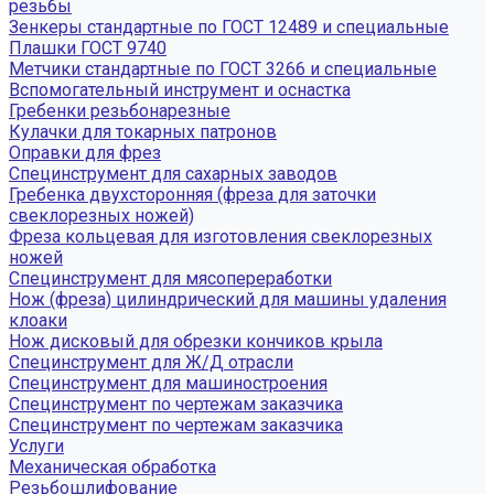
резьбы
Зенкеры стандартные по ГОСТ 12489 и специальные
Плашки ГОСТ 9740
Метчики стандартные по ГОСТ 3266 и специальные
Вспомогательный инструмент и оснастка
Гребенки резьбонарезные
Кулачки для токарных патронов
Оправки для фрез
Специнструмент для сахарных заводов
Гребенка двухсторонняя (фреза для заточки
свеклорезных ножей)
Фреза кольцевая для изготовления свеклорезных
ножей
Специнструмент для мясопереработки
Нож (фреза) цилиндрический для машины удаления
клоаки
Нож дисковый для обрезки кончиков крыла
Специнструмент для Ж/Д отрасли
Специнструмент для машиностроения
Специнструмент по чертежам заказчика
Специнструмент по чертежам заказчика
Услуги
Механическая обработка
Резьбошлифование