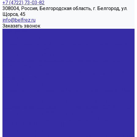
+7 (4722) 73-03-82
308004, Россия, Белгородская область, г. Белгород, ул.
Щорса, 45
info@belfrez.ru
Заказать звонок
Продукция
Фрезы трехсторонние
Фрезы дисковые 3-х сторонние со вставными ножами
ГОСТ 16228-81 Р6М5
Фрезы дисковые 3-х сторон. со вставными ножами,
оснащенными напайными пластинами из твердого
сплава ГОСТ 5348-69
Фрезы дисковые трехсторонние из быстрорежущей
стали Р6М5 ГОСТ 28527-90
Фрезы торцовые
Фрезы торцовые насадные со вставными ножами ГОСТ
24359-80
Фрезы торцовые насадные мелкозубые со вставными
ножами, оснащенными тв.спл.пластинами ГОСТ 9473-80
Фрезы торцовые насадные с механическим
креплением 5-тигранной твердосплавной пластины ТУ
25.73.40-003-24939555-2018
Фрезы концевые
Фрезы концевые с цилиндрическим хвостовиком ГОСТ