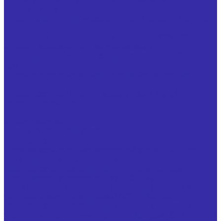
Фрезы прочие
Иглофрезы цилиндрические ТУ 25.73.40-006-24939555-
2020
Фрезы типа &quot;ласточкин хвост&quot; ГОСТ 52967
Фрезы для обработки т-образных пазов с
цилиндрическим (коническим) хвостовиком ГОСТ Р
53004-2008
Фрезы крупногабаритные для обработки цветных
металлов
Фрезы насадные цилиндрические ГОСТ 29092
Фрезы шпоночные
Фреза резьбовая гребенчатая
Фреза фасочная
Фрезы по чертежам заказчика
Ножи запасные
Ножи запасные из быстрорежущей стали Р6М5 для
фрез дисковых трехсторонних
Ножи запасные, оснащенные твердым сплавом, для
фрез дисковых трехсторонних ГОСТ 14700-69
Ножи запасные, оснащенные твердым сплавом, к
торцовым насадным фрезам ГОСТ 24359-80
Ножи запасные, оснащенные твердым сплавом, к
торцовым насадным мелкозубым фрезам ГОСТ 9473-80