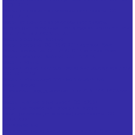
32831-2014
Фрезы концевые с коническим хвостовиком ГОСТ
32831-2014
Фрезы концевые с коническим хвостовиком,
оснащенные напайными пластинами из твердого сплава
ТУ 25.73.40-002-24939555-2018
Фрезы отрезные, пазовые
Фрезы отрезные ГОСТ 2679-2014 из стали Р6М5
Фрезы прорезные ГОСТ 2679-2014 из стали Р6М5
Фрезы дисковые пазовые ГОСТ 3964-69
Фрезы угловые
Фрезы угловые двусторонние из быстрорежущей стали
ГОСТ 50181-92
Фрезы угловые двусторонние специальные
Фрезы прочие
Иглофрезы цилиндрические ТУ 25.73.40-006-24939555-
2020
Фрезы типа "ласточкин хвост" ГОСТ 52967
Фрезы для обработки т-образных пазов с
цилиндрическим (коническим) хвостовиком ГОСТ Р
53004-2008
Ножи запасные
Ножи запасные из быстрорежущей стали Р6М5 для