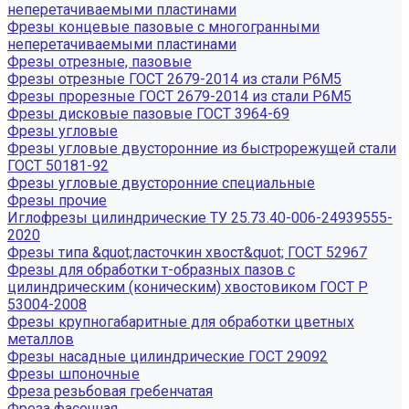
неперетачиваемыми пластинами
Фрезы концевые пазовые с многогранными
неперетачиваемыми пластинами
Фрезы отрезные, пазовые
Фрезы отрезные ГОСТ 2679-2014 из стали Р6М5
Фрезы прорезные ГОСТ 2679-2014 из стали Р6М5
Фрезы дисковые пазовые ГОСТ 3964-69
Фрезы угловые
Фрезы угловые двусторонние из быстрорежущей стали
ГОСТ 50181-92
Фрезы угловые двусторонние специальные
Фрезы прочие
Иглофрезы цилиндрические ТУ 25.73.40-006-24939555-
2020
Фрезы типа &quot;ласточкин хвост&quot; ГОСТ 52967
Фрезы для обработки т-образных пазов с
цилиндрическим (коническим) хвостовиком ГОСТ Р
53004-2008
Фрезы крупногабаритные для обработки цветных
металлов
Фрезы насадные цилиндрические ГОСТ 29092
Фрезы шпоночные
Фреза резьбовая гребенчатая
Фреза фасочная