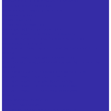
Вспомогательный инструмент и оснастка
Гребенки резьбонарезные
Кулачки для токарных патронов
Оправки для фрез
Ролик накатной
Ролик резьбонакатной
Тиски машинные прецизионные
Специнструмент для сахарных заводов
Гребенка двухсторонняя (фреза для заточки
свеклорезных ножей)
Фреза кольцевая для изготовления свеклорезных
ножей
Специнструмент для мясопереработки
Нож (фреза) цилиндрический для машины удаления
клоаки
Нож дисковый для обрезки кончиков крыла
Специнструмент для Ж/Д отрасли
Специнструмент для машиностроения
Специнструмент по чертежам заказчика
Специнструмент по чертежам заказчика
Услуги
Механическая обработка
Резьбошлифование
Заточка металлорежущего инструмента