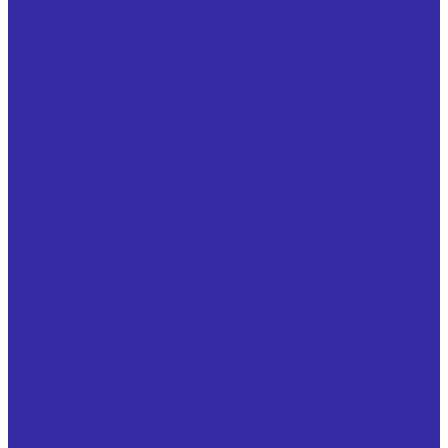
Вакансии
Контакты
...
Продукция
Фрезы трехсторонние
Фрезы дисковые 3-х сторонние со вставными ножами
ГОСТ 16228-81 Р6М5
Фрезы дисковые 3-х сторон. со вставными ножами,
оснащенными напайными пластинами из твердого
сплава ГОСТ 5348-69
Фрезы дисковые трехсторонние из быстрорежущей
стали Р6М5 ГОСТ 28527-90
Фрезы дисковые трехсторонние с механическим
креплением сменных неперетачиваемых пластин
Фрезы торцовые
Фрезы торцовые насадные со вставными ножами ГОСТ
24359-80
Фрезы торцовые насадные мелкозубые со вставными
ножами, оснащенными тв.спл.пластинами ГОСТ 9473-80
Фрезы торцовые насадные с механическим
креплением 5-тигранной твердосплавной пластины ТУ
25.73.40-003-24939555-2018
Фрезы торцовые с механическим креплением
неперетачиваемых пластин