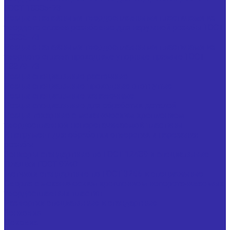
ГОСТ 18885-73
Резцы с напайными твердосплавными пластинами из
твердого сплава резьбовые для наружной резьбы ГОСТ
18885-73
Резцы с напайными твердосплавными пластинами из
твердого сплава проходные упорные прямые ГОСТ
18879-73
Резцы специальные расточные
Резцы специальные проходные отогнутые
Резцы специальные канавочные
Резцы специальные для обработки деталей
Резцы токарные с механическим креплением
твердосплавной неперетачиваемой пластины
Инструмент для обработки отверстий и нарезания
резьбы
Зенкеры стандартные по ГОСТ 12489 и специальные
Плашки ГОСТ 9740
Метчики стандартные по ГОСТ 3266 и специальные
Сверла с механическим креплением неперетачиваемых
твердосплавных пластин
Развертки специальные и стандартные
Зенковка
Цековка