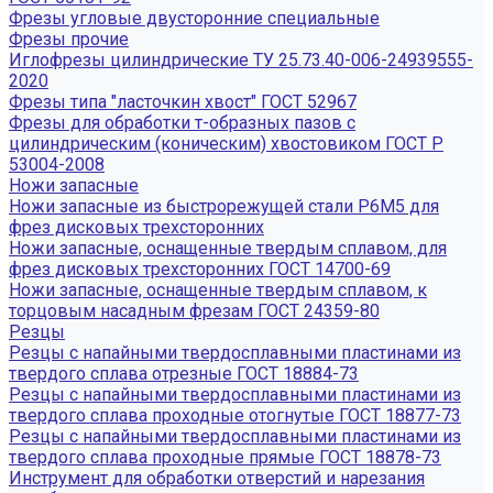
Фрезы угловые двусторонние специальные
Фрезы прочие
Иглофрезы цилиндрические ТУ 25.73.40-006-24939555-
2020
Фрезы типа "ласточкин хвост" ГОСТ 52967
Фрезы для обработки т-образных пазов с
цилиндрическим (коническим) хвостовиком ГОСТ Р
53004-2008
Ножи запасные
Ножи запасные из быстрорежущей стали Р6М5 для
фрез дисковых трехсторонних
Ножи запасные, оснащенные твердым сплавом, для
фрез дисковых трехсторонних ГОСТ 14700-69
Ножи запасные, оснащенные твердым сплавом, к
торцовым насадным фрезам ГОСТ 24359-80
Резцы
Резцы с напайными твердосплавными пластинами из
твердого сплава отрезные ГОСТ 18884-73
Резцы с напайными твердосплавными пластинами из
твердого сплава проходные отогнутые ГОСТ 18877-73
Резцы с напайными твердосплавными пластинами из
твердого сплава проходные прямые ГОСТ 18878-73
Инструмент для обработки отверстий и нарезания