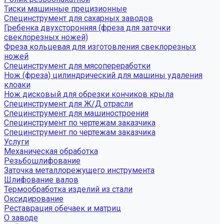
Тиски машинные прецизионные
Специнструмент для сахарных заводов
Гребенка двухсторонняя (фреза для заточки
свеклорезных ножей)
Фреза кольцевая для изготовления свеклорезных
ножей
Специнструмент для мясопереработки
Нож (фреза) цилиндрический для машины удаления
клоаки
Нож дисковый для обрезки кончиков крыла
Специнструмент для Ж/Д отрасли
Специнструмент для машиностроения
Специнструмент по чертежам заказчика
Специнструмент по чертежам заказчика
Услуги
Механическая обработка
Резьбошлифование
Заточка металлорежущего инструмента
Шлифование валов
Термообработка изделий из стали
Оксидирование
Реставрация обечаек и матриц
О заводе