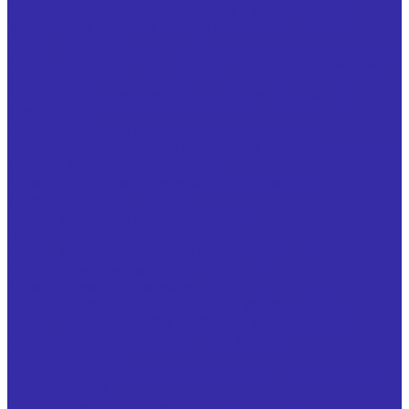
Фрезы торцово-цилиндрические с механическим
креплением сменных неперетачиваемых пластин
Фрезы концевые
Фрезы концевые с цилиндрическим хвостовиком ГОСТ
32831-2014
Фрезы концевые с коническим хвостовиком ГОСТ
32831-2014
Фрезы концевые с коническим хвостовиком,
оснащенные напайными пластинами из твердого сплава
ТУ 25.73.40-002-24939555-2018
Фрезы концевые обдирочные с коническим
хвостовиком ГОСТ 15086
Фрезы концевые с многогранными
неперетачиваемыми пластинами
Фрезы концевые пазовые с многогранными
неперетачиваемыми пластинами
Фрезы отрезные, пазовые
Фрезы отрезные ГОСТ 2679-2014 из стали Р6М5
Фрезы прорезные ГОСТ 2679-2014 из стали Р6М5
Фрезы дисковые пазовые ГОСТ 3964-69
Фрезы угловые
Фрезы угловые двусторонние из быстрорежущей стали
ГОСТ 50181-92
Фрезы угловые двусторонние специальные