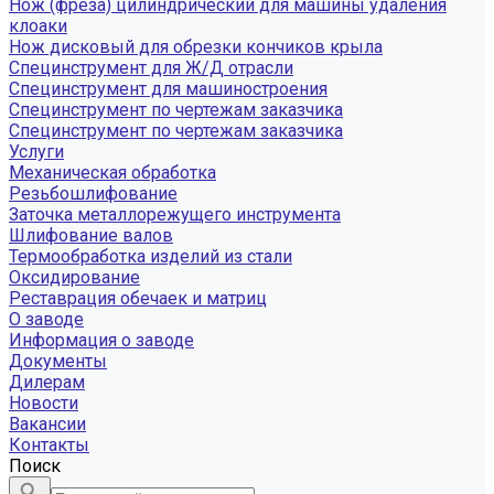
Нож (фреза) цилиндрический для машины удаления
клоаки
Нож дисковый для обрезки кончиков крыла
Специнструмент для Ж/Д отрасли
Специнструмент для машиностроения
Специнструмент по чертежам заказчика
Специнструмент по чертежам заказчика
Услуги
Механическая обработка
Резьбошлифование
Заточка металлорежущего инструмента
Шлифование валов
Термообработка изделий из стали
Оксидирование
Реставрация обечаек и матриц
О заводе
Информация о заводе
Документы
Дилерам
Новости
Вакансии
Контакты
Поиск