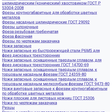
цилиндрическим (коническим) хвостовиком ГОСТ Р
53004-2008
Фрезы крупногабаритные для обработки цветных
металлов
Фрезы насадные цилиндрические ГОСТ 29092
Фрезы шпоночные
Фреза резьбовая гребенчатая
Фреза фасочная
Фрезы по чертежам заказчика
Ножи запасные
Ножи запасные из быстрорежущей стали Р6М5 для
фрез дисковых трехсторонних
Ножи запасные, оснащенные твердым сплавом, для
фрез дисковых трехсторонних ГОСТ 14700-69
Ножи запасные, оснащенные твердым сплавом, к
торцовым насадным фрезам ГОСТ 24359-80
Ножи запасные, оснащенные твердым сплавом, к
торцовым насадным мелкозубым фрезам ГОСТ 9473-80
Ножи винтовые запасные к фрезам крупногабаритным
по обработке цветных металлов
Ножи плоские для листовых ножниц ГОСТ 25306
Ножи по чертежам заказчика
Резцы