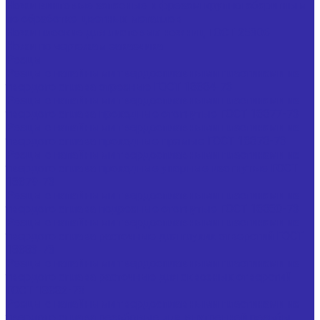
Ножи винтовые запасные к фрезам крупногабаритным
по обработке цветных металлов
Ножи плоские для листовых ножниц ГОСТ 25306
Ножи по чертежам заказчика
Резцы
Резцы с напайными твердосплавными пластинами из
твердого сплава отрезные ГОСТ 18884-73
Резцы с напайными твердосплавными пластинами из
твердого сплава проходные отогнутые ГОСТ 18877-73
Резцы с напайными твердосплавными пластинами из
твердого сплава проходные прямые ГОСТ 18878-73
Резцы с напайными твердосплавными пластинами из
твердого сплава проходные упорные изогнутые ГОСТ
18879-73
Резцы с напайными твердосплавными пластинами из
твердого сплава подрезные отогнутые ГОСТ 18880-73
Резцы с напайными твердосплавными пластинами из
твердого сплава расточные для глухих отверстий ГОСТ
18883-73
Резцы с напайными твердосплавными пластинами из
твердого сплава расточные для сквозных отверстий
ГОСТ 18882-73
Резцы с напайными твердосплавными пластинами из
твердого сплава резьбовые для внутренней резьбы