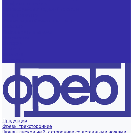
Шлифование валов
Термообработка изделий из стали
Оксидирование
Реставрация обечаек и матриц
О заводе
Информация о заводе
Документы
Дилерам
Новости
Вакансии
Контакты
Продукция
Фрезы трехсторонние
Фрезы дисковые 3-х сторонние со вставными ножами