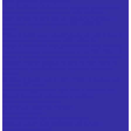
фрез дисковых трехсторонних
Ножи запасные, оснащенные твердым сплавом, для
фрез дисковых трехсторонних ГОСТ 14700-69
Ножи запасные, оснащенные твердым сплавом, к
торцовым насадным фрезам ГОСТ 24359-80
Резцы
Резцы с напайными твердосплавными пластинами из
твердого сплава отрезные ГОСТ 18884-73
Резцы с напайными твердосплавными пластинами из
твердого сплава проходные отогнутые ГОСТ 18877-73
Резцы с напайными твердосплавными пластинами из
твердого сплава проходные прямые ГОСТ 18878-73
Инструмент для обработки отверстий и нарезания
резьбы
Зенкеры стандартные по ГОСТ 12489 и специальные
Плашки ГОСТ 9740
Метчики стандартные по ГОСТ 3266 и специальные
Вспомогательный инструмент и оснастка
Гребенки резьбонарезные
Кулачки для токарных патронов
Оправки для фрез
Специнструмент для сахарных заводов
Гребенка двухсторонняя (фреза для заточки
свеклорезных ножей)