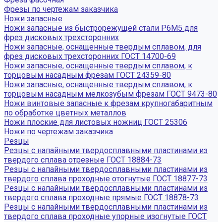
Фрезы по чертежам заказчика
Ножи запасные
Ножи запасные из быстрорежущей стали Р6М5 для
фрез дисковых трехсторонних
Ножи запасные, оснащенные твердым сплавом, для
фрез дисковых трехсторонних ГОСТ 14700-69
Ножи запасные, оснащенные твердым сплавом, к
торцовым насадным фрезам ГОСТ 24359-80
Ножи запасные, оснащенные твердым сплавом, к
торцовым насадным мелкозубым фрезам ГОСТ 9473-80
Ножи винтовые запасные к фрезам крупногабаритным
по обработке цветных металлов
Ножи плоские для листовых ножниц ГОСТ 25306
Ножи по чертежам заказчика
Резцы
Резцы с напайными твердосплавными пластинами из
твердого сплава отрезные ГОСТ 18884-73
Резцы с напайными твердосплавными пластинами из
твердого сплава проходные отогнутые ГОСТ 18877-73
Резцы с напайными твердосплавными пластинами из
твердого сплава проходные прямые ГОСТ 18878-73
Резцы с напайными твердосплавными пластинами из
твердого сплава проходные упорные изогнутые ГОСТ