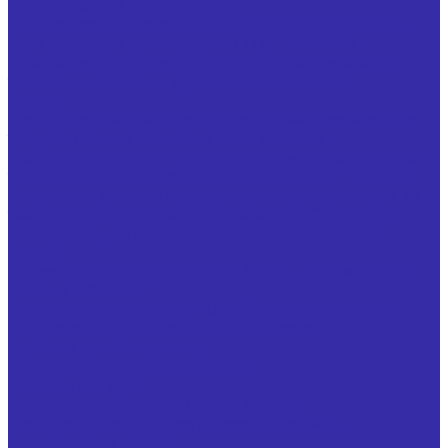
фрез дисковых трехсторонних
Ножи запасные, оснащенные твердым сплавом, для
фрез дисковых трехсторонних ГОСТ 14700-69
Ножи запасные, оснащенные твердым сплавом, к
торцовым насадным фрезам ГОСТ 24359-80
Резцы
Резцы с напайными твердосплавными пластинами из
твердого сплава отрезные ГОСТ 18884-73
Резцы с напайными твердосплавными пластинами из
твердого сплава проходные отогнутые ГОСТ 18877-73
Резцы с напайными твердосплавными пластинами из
твердого сплава проходные прямые ГОСТ 18878-73
Инструмент для обработки отверстий и нарезания
резьбы
Зенкеры стандартные по ГОСТ 12489 и специальные
Плашки ГОСТ 9740
Метчики стандартные по ГОСТ 3266 и специальные
Вспомогательный инструмент и оснастка
Гребенки резьбонарезные
Кулачки для токарных патронов
Оправки для фрез
Специнструмент для сахарных заводов
Гребенка двухсторонняя (фреза для заточки
свеклорезных ножей)