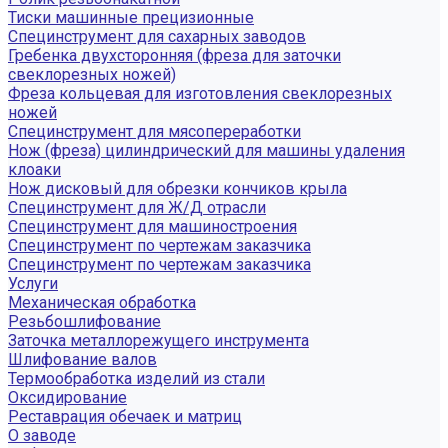
Тиски машинные прецизионные
Специнструмент для сахарных заводов
Гребенка двухсторонняя (фреза для заточки
свеклорезных ножей)
Фреза кольцевая для изготовления свеклорезных
ножей
Специнструмент для мясопереработки
Нож (фреза) цилиндрический для машины удаления
клоаки
Нож дисковый для обрезки кончиков крыла
Специнструмент для Ж/Д отрасли
Специнструмент для машиностроения
Специнструмент по чертежам заказчика
Специнструмент по чертежам заказчика
Услуги
Механическая обработка
Резьбошлифование
Заточка металлорежущего инструмента
Шлифование валов
Термообработка изделий из стали
Оксидирование
Реставрация обечаек и матриц
О заводе