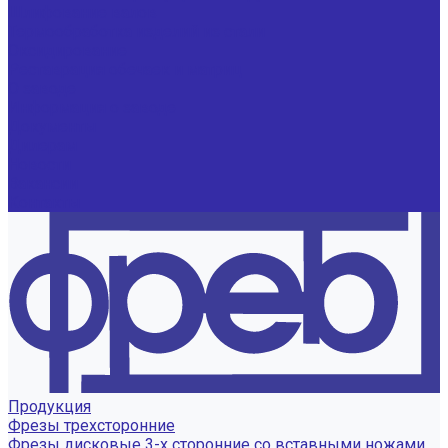
Шлифование валов
Термообработка изделий из стали
Оксидирование
Реставрация обечаек и матриц
О заводе
Информация о заводе
Документы
Дилерам
Новости
Вакансии
Контакты
Продукция
Фрезы трехсторонние
Фрезы дисковые 3-х сторонние со вставными ножами