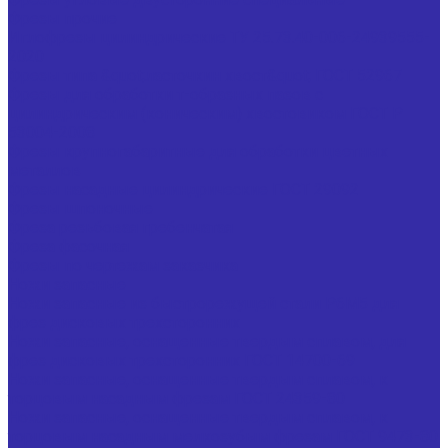
Фрезы прочие
Иглофрезы цилиндрические ТУ 25.73.40-006-24939555-
2020
Фрезы типа &quot;ласточкин хвост&quot; ГОСТ 52967
Фрезы для обработки т-образных пазов с
цилиндрическим (коническим) хвостовиком ГОСТ Р
53004-2008
Фрезы крупногабаритные для обработки цветных
металлов
Фрезы насадные цилиндрические ГОСТ 29092
Фрезы шпоночные
Фреза резьбовая гребенчатая
Фреза фасочная
Фрезы по чертежам заказчика
Ножи запасные
Ножи запасные из быстрорежущей стали Р6М5 для
фрез дисковых трехсторонних
Ножи запасные, оснащенные твердым сплавом, для
фрез дисковых трехсторонних ГОСТ 14700-69
Ножи запасные, оснащенные твердым сплавом, к
торцовым насадным фрезам ГОСТ 24359-80
Ножи запасные, оснащенные твердым сплавом, к
торцовым насадным мелкозубым фрезам ГОСТ 9473-80