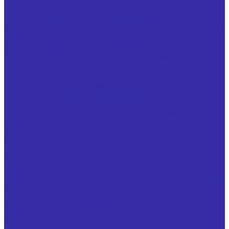
ГОСТ 18885-73
Резцы с напайными твердосплавными пластинами из
твердого сплава резьбовые для наружной резьбы ГОСТ
18885-73
Резцы с напайными твердосплавными пластинами из
твердого сплава проходные упорные прямые ГОСТ
18879-73
Резцы специальные расточные
Резцы специальные проходные отогнутые
Резцы специальные канавочные
Резцы специальные для обработки деталей
Резцы токарные с механическим креплением
твердосплавной неперетачиваемой пластины
Инструмент для обработки отверстий и нарезания
резьбы
Зенкеры стандартные по ГОСТ 12489 и специальные
Плашки ГОСТ 9740
Метчики стандартные по ГОСТ 3266 и специальные
Сверла с механическим креплением неперетачиваемых
твердосплавных пластин
Развертки специальные и стандартные
Зенковка
Цековка