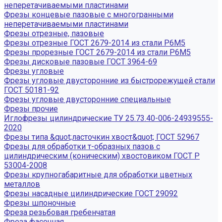
неперетачиваемыми пластинами
Фрезы концевые пазовые с многогранными
неперетачиваемыми пластинами
Фрезы отрезные, пазовые
Фрезы отрезные ГОСТ 2679-2014 из стали Р6М5
Фрезы прорезные ГОСТ 2679-2014 из стали Р6М5
Фрезы дисковые пазовые ГОСТ 3964-69
Фрезы угловые
Фрезы угловые двусторонние из быстрорежущей стали
ГОСТ 50181-92
Фрезы угловые двусторонние специальные
Фрезы прочие
Иглофрезы цилиндрические ТУ 25.73.40-006-24939555-
2020
Фрезы типа &quot;ласточкин хвост&quot; ГОСТ 52967
Фрезы для обработки т-образных пазов с
цилиндрическим (коническим) хвостовиком ГОСТ Р
53004-2008
Фрезы крупногабаритные для обработки цветных
металлов
Фрезы насадные цилиндрические ГОСТ 29092
Фрезы шпоночные
Фреза резьбовая гребенчатая
Фреза фасочная