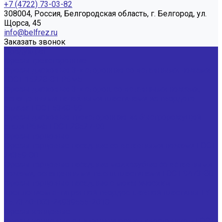
+7 (4722) 73-03-82
308004, Россия, Белгородская область, г. Белгород, ул.
Щорса, 45
info@belfrez.ru
Заказать звонок
Продукция
Фрезы трехсторонние
Фрезы дисковые 3-х сторонние со вставными ножами
ГОСТ 16228-81 Р6М5
Фрезы дисковые 3-х сторон. со вставными ножами,
оснащенными напайными пластинами из твердого
сплава ГОСТ 5348-69
Фрезы дисковые трехсторонние из быстрорежущей
стали Р6М5 ГОСТ 28527-90
Фрезы торцовые
Фрезы торцовые насадные со вставными ножами ГОСТ
24359-80
Фрезы торцовые насадные мелкозубые со вставными
ножами, оснащенными тв.спл.пластинами ГОСТ 9473-80
Фрезы торцовые насадные с механическим
креплением 5-тигранной твердосплавной пластины ТУ
25.73.40-003-24939555-2018
Фрезы концевые
Фрезы концевые с цилиндрическим хвостовиком ГОСТ