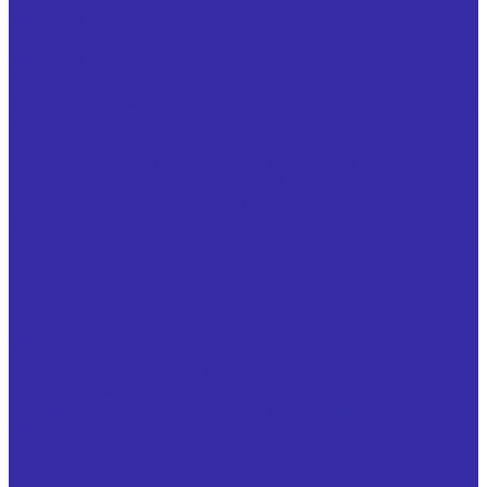
32831-2014
Фрезы концевые с коническим хвостовиком ГОСТ
32831-2014
Фрезы концевые с коническим хвостовиком,
оснащенные напайными пластинами из твердого сплава
ТУ 25.73.40-002-24939555-2018
Фрезы отрезные, пазовые
Фрезы отрезные ГОСТ 2679-2014 из стали Р6М5
Фрезы прорезные ГОСТ 2679-2014 из стали Р6М5
Фрезы дисковые пазовые ГОСТ 3964-69
Фрезы угловые
Фрезы угловые двусторонние из быстрорежущей стали
ГОСТ 50181-92
Фрезы угловые двусторонние специальные
Фрезы прочие
Иглофрезы цилиндрические ТУ 25.73.40-006-24939555-
2020
Фрезы типа "ласточкин хвост" ГОСТ 52967
Фрезы для обработки т-образных пазов с
цилиндрическим (коническим) хвостовиком ГОСТ Р
53004-2008
Ножи запасные
Ножи запасные из быстрорежущей стали Р6М5 для