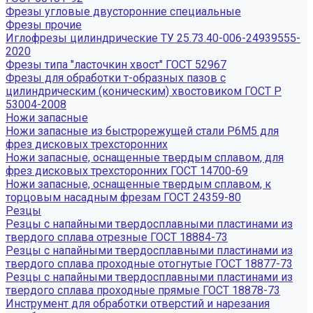
Фрезы угловые двусторонние специальные
Фрезы прочие
Иглофрезы цилиндрические ТУ 25.73.40-006-24939555-
2020
Фрезы типа "ласточкин хвост" ГОСТ 52967
Фрезы для обработки т-образных пазов с
цилиндрическим (коническим) хвостовиком ГОСТ Р
53004-2008
Ножи запасные
Ножи запасные из быстрорежущей стали Р6М5 для
фрез дисковых трехсторонних
Ножи запасные, оснащенные твердым сплавом, для
фрез дисковых трехсторонних ГОСТ 14700-69
Ножи запасные, оснащенные твердым сплавом, к
торцовым насадным фрезам ГОСТ 24359-80
Резцы
Резцы с напайными твердосплавными пластинами из
твердого сплава отрезные ГОСТ 18884-73
Резцы с напайными твердосплавными пластинами из
твердого сплава проходные отогнутые ГОСТ 18877-73
Резцы с напайными твердосплавными пластинами из
твердого сплава проходные прямые ГОСТ 18878-73
Инструмент для обработки отверстий и нарезания