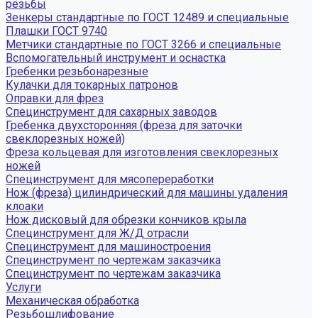
резьбы
Зенкеры стандартные по ГОСТ 12489 и специальные
Плашки ГОСТ 9740
Метчики стандартные по ГОСТ 3266 и специальные
Вспомогательный инструмент и оснастка
Гребенки резьбонарезные
Кулачки для токарных патронов
Оправки для фрез
Специнструмент для сахарных заводов
Гребенка двухсторонняя (фреза для заточки
свеклорезных ножей)
Фреза кольцевая для изготовления свеклорезных
ножей
Специнструмент для мясопереработки
Нож (фреза) цилиндрический для машины удаления
клоаки
Нож дисковый для обрезки кончиков крыла
Специнструмент для Ж/Д отрасли
Специнструмент для машиностроения
Специнструмент по чертежам заказчика
Специнструмент по чертежам заказчика
Услуги
Механическая обработка
Резьбошлифование