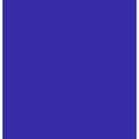
Фрезы торцово-цилиндрические с механическим
креплением сменных неперетачиваемых пластин
Фрезы концевые
Фрезы концевые с цилиндрическим хвостовиком ГОСТ
32831-2014
Фрезы концевые с коническим хвостовиком ГОСТ
32831-2014
Фрезы концевые с коническим хвостовиком,
оснащенные напайными пластинами из твердого сплава
ТУ 25.73.40-002-24939555-2018
Фрезы концевые обдирочные с коническим
хвостовиком ГОСТ 15086
Фрезы концевые с многогранными
неперетачиваемыми пластинами
Фрезы концевые пазовые с многогранными
неперетачиваемыми пластинами
Фрезы отрезные, пазовые
Фрезы отрезные ГОСТ 2679-2014 из стали Р6М5
Фрезы прорезные ГОСТ 2679-2014 из стали Р6М5
Фрезы дисковые пазовые ГОСТ 3964-69
Фрезы угловые
Фрезы угловые двусторонние из быстрорежущей стали
ГОСТ 50181-92
Фрезы угловые двусторонние специальные