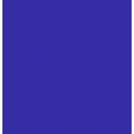
Ножи винтовые запасные к фрезам крупногабаритным
по обработке цветных металлов
Ножи плоские для листовых ножниц ГОСТ 25306
Ножи по чертежам заказчика
Резцы
Резцы с напайными твердосплавными пластинами из
твердого сплава отрезные ГОСТ 18884-73
Резцы с напайными твердосплавными пластинами из
твердого сплава проходные отогнутые ГОСТ 18877-73
Резцы с напайными твердосплавными пластинами из
твердого сплава проходные прямые ГОСТ 18878-73
Резцы с напайными твердосплавными пластинами из
твердого сплава проходные упорные изогнутые ГОСТ
18879-73
Резцы с напайными твердосплавными пластинами из
твердого сплава подрезные отогнутые ГОСТ 18880-73
Резцы с напайными твердосплавными пластинами из
твердого сплава расточные для глухих отверстий ГОСТ
18883-73
Резцы с напайными твердосплавными пластинами из
твердого сплава расточные для сквозных отверстий
ГОСТ 18882-73
Резцы с напайными твердосплавными пластинами из
твердого сплава резьбовые для внутренней резьбы