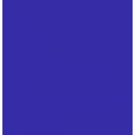
Вакансии
Контакты
...
Продукция
Фрезы трехсторонние
Фрезы дисковые 3-х сторонние со вставными ножами
ГОСТ 16228-81 Р6М5
Фрезы дисковые 3-х сторон. со вставными ножами,
оснащенными напайными пластинами из твердого
сплава ГОСТ 5348-69
Фрезы дисковые трехсторонние из быстрорежущей
стали Р6М5 ГОСТ 28527-90
Фрезы дисковые трехсторонние с механическим
креплением сменных неперетачиваемых пластин
Фрезы торцовые
Фрезы торцовые насадные со вставными ножами ГОСТ
24359-80
Фрезы торцовые насадные мелкозубые со вставными
ножами, оснащенными тв.спл.пластинами ГОСТ 9473-80
Фрезы торцовые насадные с механическим
креплением 5-тигранной твердосплавной пластины ТУ
25.73.40-003-24939555-2018
Фрезы торцовые с механическим креплением
неперетачиваемых пластин