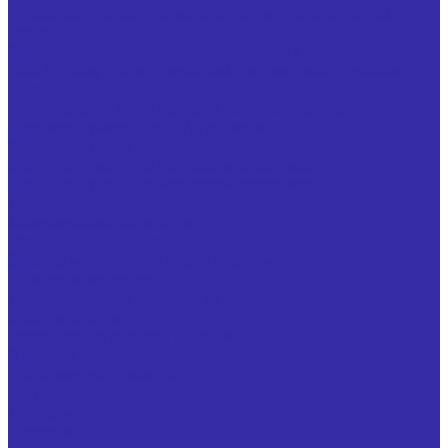
Фреза кольцевая для изготовления свеклорезных
ножей
Специнструмент для мясопереработки
Нож (фреза) цилиндрический для машины удаления
клоаки
Нож дисковый для обрезки кончиков крыла
Специнструмент для Ж/Д отрасли
Специнструмент для машиностроения
Специнструмент по чертежам заказчика
Специнструмент по чертежам заказчика
Услуги
Механическая обработка
Резьбошлифование
Заточка металлорежущего инструмента
Шлифование валов
Термообработка изделий из стали
Оксидирование
Реставрация обечаек и матриц
О заводе
Информация о заводе
Документы
Дилерам
Новости