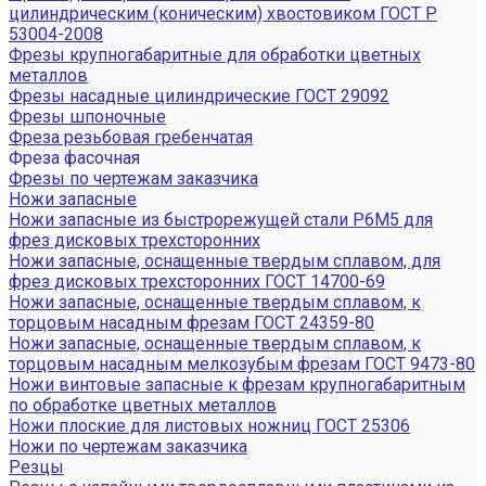
цилиндрическим (коническим) хвостовиком ГОСТ Р
53004-2008
Фрезы крупногабаритные для обработки цветных
металлов
Фрезы насадные цилиндрические ГОСТ 29092
Фрезы шпоночные
Фреза резьбовая гребенчатая
Фреза фасочная
Фрезы по чертежам заказчика
Ножи запасные
Ножи запасные из быстрорежущей стали Р6М5 для
фрез дисковых трехсторонних
Ножи запасные, оснащенные твердым сплавом, для
фрез дисковых трехсторонних ГОСТ 14700-69
Ножи запасные, оснащенные твердым сплавом, к
торцовым насадным фрезам ГОСТ 24359-80
Ножи запасные, оснащенные твердым сплавом, к
торцовым насадным мелкозубым фрезам ГОСТ 9473-80
Ножи винтовые запасные к фрезам крупногабаритным
по обработке цветных металлов
Ножи плоские для листовых ножниц ГОСТ 25306
Ножи по чертежам заказчика
Резцы