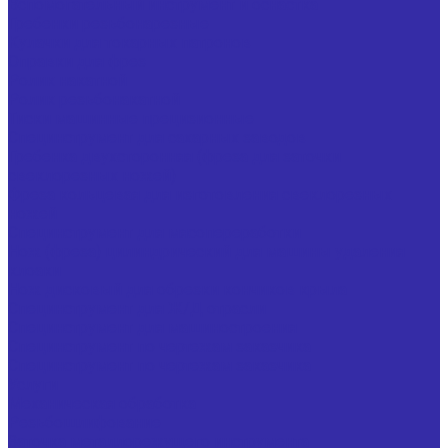
Вспомогательный инструмент и оснастка
Гребенки резьбонарезные
Кулачки для токарных патронов
Оправки для фрез
Ролик накатной
Ролик резьбонакатной
Тиски машинные прецизионные
Специнструмент для сахарных заводов
Гребенка двухсторонняя (фреза для заточки
свеклорезных ножей)
Фреза кольцевая для изготовления свеклорезных
ножей
Специнструмент для мясопереработки
Нож (фреза) цилиндрический для машины удаления
клоаки
Нож дисковый для обрезки кончиков крыла
Специнструмент для Ж/Д отрасли
Специнструмент для машиностроения
Специнструмент по чертежам заказчика
Специнструмент по чертежам заказчика
Услуги
Механическая обработка
Резьбошлифование
Заточка металлорежущего инструмента