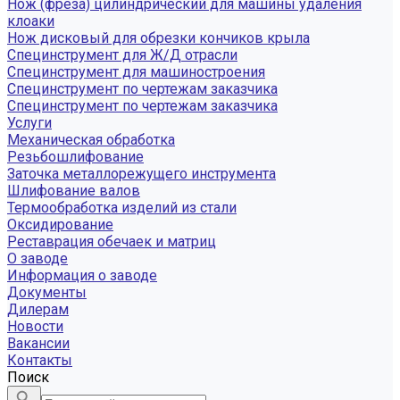
Нож (фреза) цилиндрический для машины удаления
клоаки
Нож дисковый для обрезки кончиков крыла
Специнструмент для Ж/Д отрасли
Специнструмент для машиностроения
Специнструмент по чертежам заказчика
Специнструмент по чертежам заказчика
Услуги
Механическая обработка
Резьбошлифование
Заточка металлорежущего инструмента
Шлифование валов
Термообработка изделий из стали
Оксидирование
Реставрация обечаек и матриц
О заводе
Информация о заводе
Документы
Дилерам
Новости
Вакансии
Контакты
Поиск