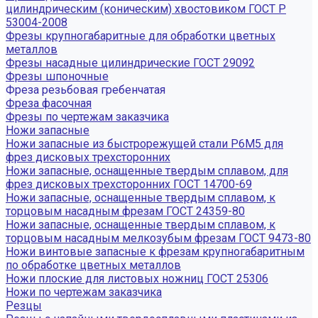
цилиндрическим (коническим) хвостовиком ГОСТ Р
53004-2008
Фрезы крупногабаритные для обработки цветных
металлов
Фрезы насадные цилиндрические ГОСТ 29092
Фрезы шпоночные
Фреза резьбовая гребенчатая
Фреза фасочная
Фрезы по чертежам заказчика
Ножи запасные
Ножи запасные из быстрорежущей стали Р6М5 для
фрез дисковых трехсторонних
Ножи запасные, оснащенные твердым сплавом, для
фрез дисковых трехсторонних ГОСТ 14700-69
Ножи запасные, оснащенные твердым сплавом, к
торцовым насадным фрезам ГОСТ 24359-80
Ножи запасные, оснащенные твердым сплавом, к
торцовым насадным мелкозубым фрезам ГОСТ 9473-80
Ножи винтовые запасные к фрезам крупногабаритным
по обработке цветных металлов
Ножи плоские для листовых ножниц ГОСТ 25306
Ножи по чертежам заказчика
Резцы