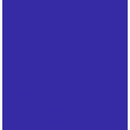
Фрезы прочие
Иглофрезы цилиндрические ТУ 25.73.40-006-24939555-
2020
Фрезы типа &quot;ласточкин хвост&quot; ГОСТ 52967
Фрезы для обработки т-образных пазов с
цилиндрическим (коническим) хвостовиком ГОСТ Р
53004-2008
Фрезы крупногабаритные для обработки цветных
металлов
Фрезы насадные цилиндрические ГОСТ 29092
Фрезы шпоночные
Фреза резьбовая гребенчатая
Фреза фасочная
Фрезы по чертежам заказчика
Ножи запасные
Ножи запасные из быстрорежущей стали Р6М5 для
фрез дисковых трехсторонних
Ножи запасные, оснащенные твердым сплавом, для
фрез дисковых трехсторонних ГОСТ 14700-69
Ножи запасные, оснащенные твердым сплавом, к
торцовым насадным фрезам ГОСТ 24359-80
Ножи запасные, оснащенные твердым сплавом, к
торцовым насадным мелкозубым фрезам ГОСТ 9473-80