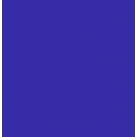
32831-2014
Фрезы концевые с коническим хвостовиком ГОСТ
32831-2014
Фрезы концевые с коническим хвостовиком,
оснащенные напайными пластинами из твердого сплава
ТУ 25.73.40-002-24939555-2018
Фрезы отрезные, пазовые
Фрезы отрезные ГОСТ 2679-2014 из стали Р6М5
Фрезы прорезные ГОСТ 2679-2014 из стали Р6М5
Фрезы дисковые пазовые ГОСТ 3964-69
Фрезы угловые
Фрезы угловые двусторонние из быстрорежущей стали
ГОСТ 50181-92
Фрезы угловые двусторонние специальные
Фрезы прочие
Иглофрезы цилиндрические ТУ 25.73.40-006-24939555-
2020
Фрезы типа "ласточкин хвост" ГОСТ 52967
Фрезы для обработки т-образных пазов с
цилиндрическим (коническим) хвостовиком ГОСТ Р
53004-2008
Ножи запасные
Ножи запасные из быстрорежущей стали Р6М5 для