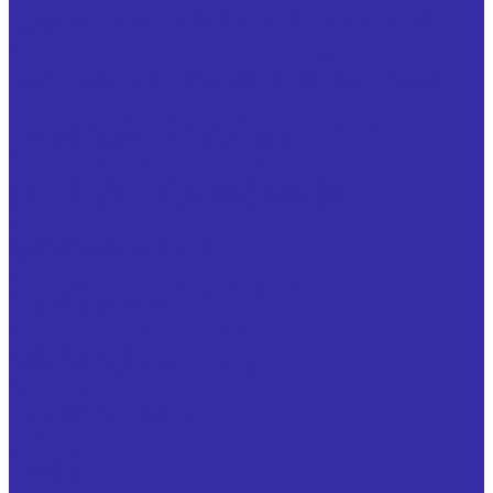
Фреза кольцевая для изготовления свеклорезных
ножей
Специнструмент для мясопереработки
Нож (фреза) цилиндрический для машины удаления
клоаки
Нож дисковый для обрезки кончиков крыла
Специнструмент для Ж/Д отрасли
Специнструмент для машиностроения
Специнструмент по чертежам заказчика
Специнструмент по чертежам заказчика
Услуги
Механическая обработка
Резьбошлифование
Заточка металлорежущего инструмента
Шлифование валов
Термообработка изделий из стали
Оксидирование
Реставрация обечаек и матриц
О заводе
Информация о заводе
Документы
Дилерам
Новости