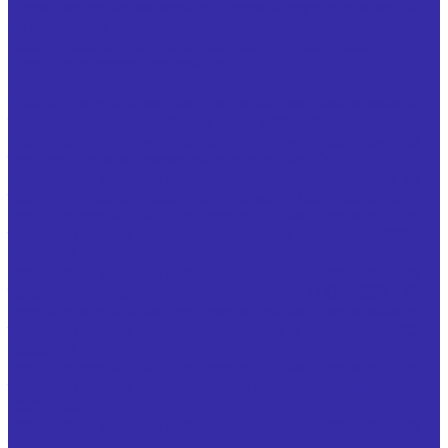
Ножи винтовые запасные к фрезам крупногабаритным
по обработке цветных металлов
Ножи плоские для листовых ножниц ГОСТ 25306
Ножи по чертежам заказчика
Резцы
Резцы с напайными твердосплавными пластинами из
твердого сплава отрезные ГОСТ 18884-73
Резцы с напайными твердосплавными пластинами из
твердого сплава проходные отогнутые ГОСТ 18877-73
Резцы с напайными твердосплавными пластинами из
твердого сплава проходные прямые ГОСТ 18878-73
Резцы с напайными твердосплавными пластинами из
твердого сплава проходные упорные изогнутые ГОСТ
18879-73
Резцы с напайными твердосплавными пластинами из
твердого сплава подрезные отогнутые ГОСТ 18880-73
Резцы с напайными твердосплавными пластинами из
твердого сплава расточные для глухих отверстий ГОСТ
18883-73
Резцы с напайными твердосплавными пластинами из
твердого сплава расточные для сквозных отверстий
ГОСТ 18882-73
Резцы с напайными твердосплавными пластинами из
твердого сплава резьбовые для внутренней резьбы