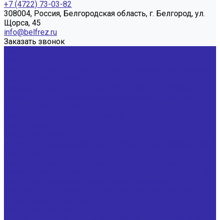
+7 (4722) 73-03-82
308004, Россия, Белгородская область, г. Белгород, ул.
Щорса, 45
info@belfrez.ru
Заказать звонок
Продукция
Фрезы трехсторонние
Фрезы дисковые 3-х сторонние со вставными ножами
ГОСТ 16228-81 Р6М5
Фрезы дисковые 3-х сторон. со вставными ножами,
оснащенными напайными пластинами из твердого
сплава ГОСТ 5348-69
Фрезы дисковые трехсторонние из быстрорежущей
стали Р6М5 ГОСТ 28527-90
Фрезы торцовые
Фрезы торцовые насадные со вставными ножами ГОСТ
24359-80
Фрезы торцовые насадные мелкозубые со вставными
ножами, оснащенными тв.спл.пластинами ГОСТ 9473-80
Фрезы торцовые насадные с механическим
креплением 5-тигранной твердосплавной пластины ТУ
25.73.40-003-24939555-2018
Фрезы концевые
Фрезы концевые с цилиндрическим хвостовиком ГОСТ