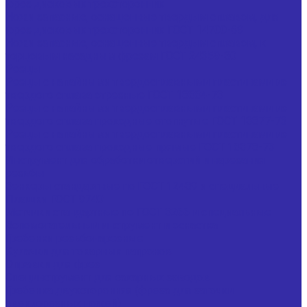
фрез дисковых трехсторонних
Ножи запасные, оснащенные твердым сплавом, для
фрез дисковых трехсторонних ГОСТ 14700-69
Ножи запасные, оснащенные твердым сплавом, к
торцовым насадным фрезам ГОСТ 24359-80
Резцы
Резцы с напайными твердосплавными пластинами из
твердого сплава отрезные ГОСТ 18884-73
Резцы с напайными твердосплавными пластинами из
твердого сплава проходные отогнутые ГОСТ 18877-73
Резцы с напайными твердосплавными пластинами из
твердого сплава проходные прямые ГОСТ 18878-73
Инструмент для обработки отверстий и нарезания
резьбы
Зенкеры стандартные по ГОСТ 12489 и специальные
Плашки ГОСТ 9740
Метчики стандартные по ГОСТ 3266 и специальные
Вспомогательный инструмент и оснастка
Гребенки резьбонарезные
Кулачки для токарных патронов
Оправки для фрез
Специнструмент для сахарных заводов
Гребенка двухсторонняя (фреза для заточки
свеклорезных ножей)