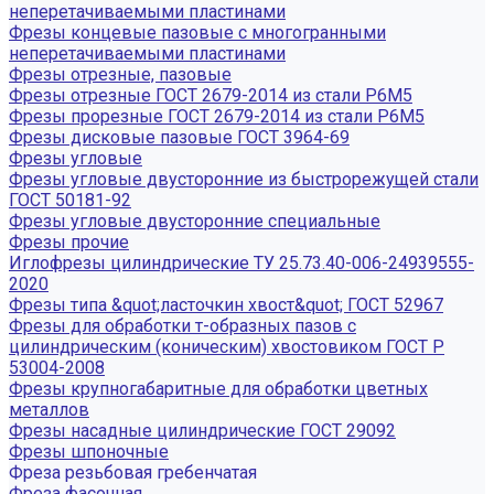
неперетачиваемыми пластинами
Фрезы концевые пазовые с многогранными
неперетачиваемыми пластинами
Фрезы отрезные, пазовые
Фрезы отрезные ГОСТ 2679-2014 из стали Р6М5
Фрезы прорезные ГОСТ 2679-2014 из стали Р6М5
Фрезы дисковые пазовые ГОСТ 3964-69
Фрезы угловые
Фрезы угловые двусторонние из быстрорежущей стали
ГОСТ 50181-92
Фрезы угловые двусторонние специальные
Фрезы прочие
Иглофрезы цилиндрические ТУ 25.73.40-006-24939555-
2020
Фрезы типа &quot;ласточкин хвост&quot; ГОСТ 52967
Фрезы для обработки т-образных пазов с
цилиндрическим (коническим) хвостовиком ГОСТ Р
53004-2008
Фрезы крупногабаритные для обработки цветных
металлов
Фрезы насадные цилиндрические ГОСТ 29092
Фрезы шпоночные
Фреза резьбовая гребенчатая
Фреза фасочная