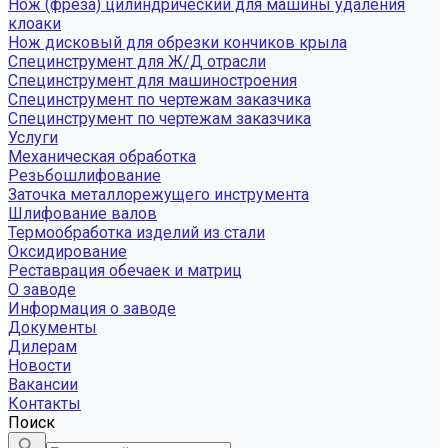
Нож (фреза) цилиндрический для машины удаления
клоаки
Нож дисковый для обрезки кончиков крыла
Специнструмент для Ж/Д отрасли
Специнструмент для машиностроения
Специнструмент по чертежам заказчика
Специнструмент по чертежам заказчика
Услуги
Механическая обработка
Резьбошлифование
Заточка металлорежущего инструмента
Шлифование валов
Термообработка изделий из стали
Оксидирование
Реставрация обечаек и матриц
О заводе
Информация о заводе
Документы
Дилерам
Новости
Вакансии
Контакты
Поиск