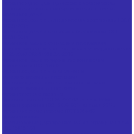
Фрезы торцово-цилиндрические с механическим
креплением сменных неперетачиваемых пластин
Фрезы концевые
Фрезы концевые с цилиндрическим хвостовиком ГОСТ
32831-2014
Фрезы концевые с коническим хвостовиком ГОСТ
32831-2014
Фрезы концевые с коническим хвостовиком,
оснащенные напайными пластинами из твердого сплава
ТУ 25.73.40-002-24939555-2018
Фрезы концевые обдирочные с коническим
хвостовиком ГОСТ 15086
Фрезы концевые с многогранными
неперетачиваемыми пластинами
Фрезы концевые пазовые с многогранными
неперетачиваемыми пластинами
Фрезы отрезные, пазовые
Фрезы отрезные ГОСТ 2679-2014 из стали Р6М5
Фрезы прорезные ГОСТ 2679-2014 из стали Р6М5
Фрезы дисковые пазовые ГОСТ 3964-69
Фрезы угловые
Фрезы угловые двусторонние из быстрорежущей стали
ГОСТ 50181-92
Фрезы угловые двусторонние специальные