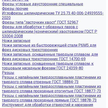
Фрезы угловые двусторонние специальные
Фрезы прочие
Иглофрезы цилиндрические ТУ 25.73.40-006-24939555-
2020
Фрезы типа "ласточкин хвост" ГОСТ 52967
Фрезы для обработки т-образных пазов с
цилиндрическим (коническим) хвостовиком ГОСТ Р
53004-2008
Ножи запасные
Ножи запасные из быстрорежущей стали Р6М5 для
фрез дисковых трехсторонних
Ножи запасные, оснащенные твердым сплавом, для
фрез дисковых трехсторонних ГОСТ 14700-69
Ножи запасные, оснащенные твердым сплавом, к
торцовым насадным фрезам ГОСТ 24359-80
Резцы
Резцы с напайными твердосплавными пластинами из
твердого сплава отрезные ГОСТ 18884-73
Резцы с напайными твердосплавными пластинами из
твердого сплава проходные отогнутые ГОСТ 18877-73
Резцы с напайными твердосплавными пластинами из
твердого сплава проходные прямые ГОСТ 18878-73
Инструмент для обработки отверстий и нарезания