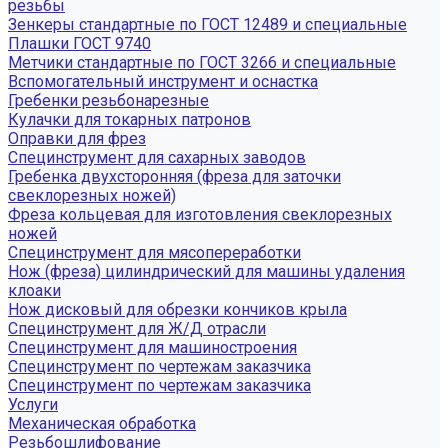
резьбы
Зенкеры стандартные по ГОСТ 12489 и специальные
Плашки ГОСТ 9740
Метчики стандартные по ГОСТ 3266 и специальные
Вспомогательный инструмент и оснастка
Гребенки резьбонарезные
Кулачки для токарных патронов
Оправки для фрез
Специнструмент для сахарных заводов
Гребенка двухсторонняя (фреза для заточки
свеклорезных ножей)
Фреза кольцевая для изготовления свеклорезных
ножей
Специнструмент для мясопереработки
Нож (фреза) цилиндрический для машины удаления
клоаки
Нож дисковый для обрезки кончиков крыла
Специнструмент для Ж/Д отрасли
Специнструмент для машиностроения
Специнструмент по чертежам заказчика
Специнструмент по чертежам заказчика
Услуги
Механическая обработка
Резьбошлифование