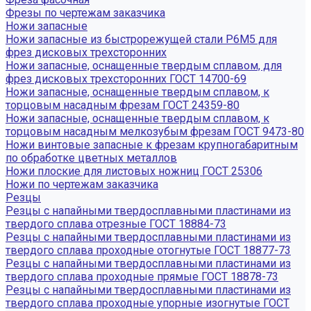
Фрезы по чертежам заказчика
Ножи запасные
Ножи запасные из быстрорежущей стали Р6М5 для
фрез дисковых трехсторонних
Ножи запасные, оснащенные твердым сплавом, для
фрез дисковых трехсторонних ГОСТ 14700-69
Ножи запасные, оснащенные твердым сплавом, к
торцовым насадным фрезам ГОСТ 24359-80
Ножи запасные, оснащенные твердым сплавом, к
торцовым насадным мелкозубым фрезам ГОСТ 9473-80
Ножи винтовые запасные к фрезам крупногабаритным
по обработке цветных металлов
Ножи плоские для листовых ножниц ГОСТ 25306
Ножи по чертежам заказчика
Резцы
Резцы с напайными твердосплавными пластинами из
твердого сплава отрезные ГОСТ 18884-73
Резцы с напайными твердосплавными пластинами из
твердого сплава проходные отогнутые ГОСТ 18877-73
Резцы с напайными твердосплавными пластинами из
твердого сплава проходные прямые ГОСТ 18878-73
Резцы с напайными твердосплавными пластинами из
твердого сплава проходные упорные изогнутые ГОСТ