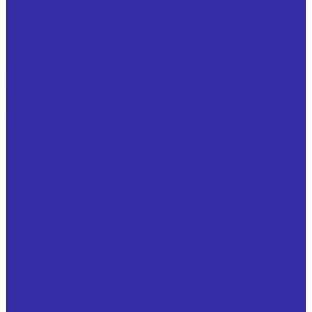
Вспомогательный инструмент и оснастка
Гребенки резьбонарезные
Кулачки для токарных патронов
Оправки для фрез
Ролик накатной
Ролик резьбонакатной
Тиски машинные прецизионные
Специнструмент для сахарных заводов
Гребенка двухсторонняя (фреза для заточки
свеклорезных ножей)
Фреза кольцевая для изготовления свеклорезных
ножей
Специнструмент для мясопереработки
Нож (фреза) цилиндрический для машины удаления
клоаки
Нож дисковый для обрезки кончиков крыла
Специнструмент для Ж/Д отрасли
Специнструмент для машиностроения
Специнструмент по чертежам заказчика
Специнструмент по чертежам заказчика
Услуги
Механическая обработка
Резьбошлифование
Заточка металлорежущего инструмента