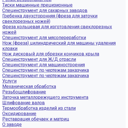
Тиски машинные прецизионные
Специнструмент для сахарных заводов
Гребенка двухсторонняя (фреза для заточки
свеклорезных ножей)
Фреза кольцевая для изготовления свеклорезных
ножей
Специнструмент для мясопереработки
Нож (фреза) цилиндрический для машины удаления
клоаки
Нож дисковый для обрезки кончиков крыла
Специнструмент для Ж/Д отрасли
Специнструмент для машиностроения
Специнструмент по чертежам заказчика
Специнструмент по чертежам заказчика
Услуги
Механическая обработка
Резьбошлифование
Заточка металлорежущего инструмента
Шлифование валов
Термообработка изделий из стали
Оксидирование
Реставрация обечаек и матриц
О заводе