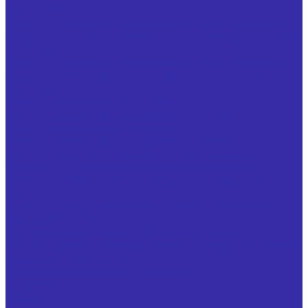
ГОСТ 18885-73
Резцы с напайными твердосплавными пластинами из
твердого сплава резьбовые для наружной резьбы ГОСТ
18885-73
Резцы с напайными твердосплавными пластинами из
твердого сплава проходные упорные прямые ГОСТ
18879-73
Резцы специальные расточные
Резцы специальные проходные отогнутые
Резцы специальные канавочные
Резцы специальные для обработки деталей
Резцы токарные с механическим креплением
твердосплавной неперетачиваемой пластины
Инструмент для обработки отверстий и нарезания
резьбы
Зенкеры стандартные по ГОСТ 12489 и специальные
Плашки ГОСТ 9740
Метчики стандартные по ГОСТ 3266 и специальные
Сверла с механическим креплением неперетачиваемых
твердосплавных пластин
Развертки специальные и стандартные
Зенковка
Цековка