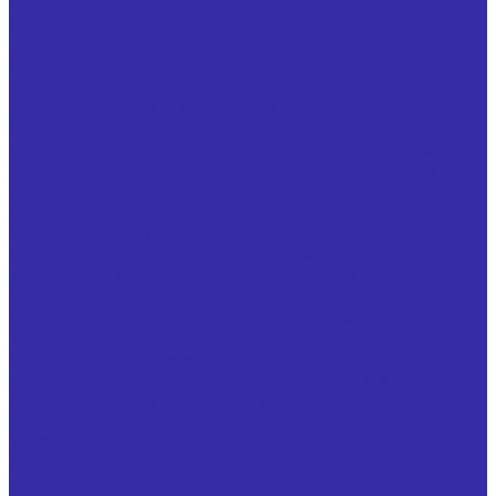
Вакансии
Контакты
...
Продукция
Фрезы трехсторонние
Фрезы дисковые 3-х сторонние со вставными ножами
ГОСТ 16228-81 Р6М5
Фрезы дисковые 3-х сторон. со вставными ножами,
оснащенными напайными пластинами из твердого
сплава ГОСТ 5348-69
Фрезы дисковые трехсторонние из быстрорежущей
стали Р6М5 ГОСТ 28527-90
Фрезы дисковые трехсторонние с механическим
креплением сменных неперетачиваемых пластин
Фрезы торцовые
Фрезы торцовые насадные со вставными ножами ГОСТ
24359-80
Фрезы торцовые насадные мелкозубые со вставными
ножами, оснащенными тв.спл.пластинами ГОСТ 9473-80
Фрезы торцовые насадные с механическим
креплением 5-тигранной твердосплавной пластины ТУ
25.73.40-003-24939555-2018
Фрезы торцовые с механическим креплением
неперетачиваемых пластин