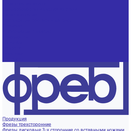
Шлифование валов
Термообработка изделий из стали
Оксидирование
Реставрация обечаек и матриц
О заводе
Информация о заводе
Документы
Дилерам
Новости
Вакансии
Контакты
Продукция
Фрезы трехсторонние
Фрезы дисковые 3-х сторонние со вставными ножами