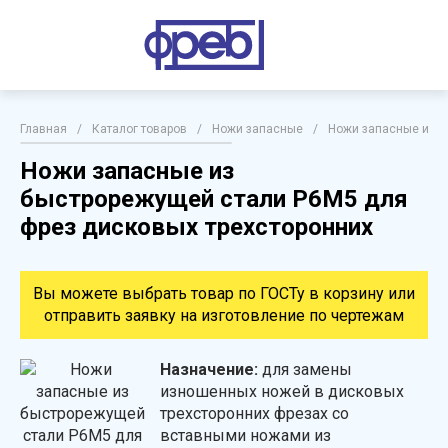
Главная
/
Каталог товаров
/
Ножи запасные
/
Ножи запасные из б
Ножи запасные из
быстрорежущей стали Р6М5 для
фрез дисковых трехсторонних
Вы можете выбрать товар по ГОСТу в корзину или
отправить заявку на изготовление по чертежам
Назначение:
для замены
изношенных ножей в дисковых
трехсторонних фрезах со
вставными ножами из