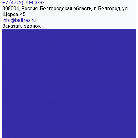
+7 (4722) 73-03-82
308004, Россия, Белгородская область, г. Белгород, ул.
Щорса, 45
info@belfrez.ru
Заказать звонок
Продукция
Фрезы трехсторонние
Фрезы дисковые 3-х сторонние со вставными ножами
ГОСТ 16228-81 Р6М5
Фрезы дисковые 3-х сторон. со вставными ножами,
оснащенными напайными пластинами из твердого
сплава ГОСТ 5348-69
Фрезы дисковые трехсторонние из быстрорежущей
стали Р6М5 ГОСТ 28527-90
Фрезы торцовые
Фрезы торцовые насадные со вставными ножами ГОСТ
24359-80
Фрезы торцовые насадные мелкозубые со вставными
ножами, оснащенными тв.спл.пластинами ГОСТ 9473-80
Фрезы торцовые насадные с механическим
креплением 5-тигранной твердосплавной пластины ТУ
25.73.40-003-24939555-2018
Фрезы концевые
Фрезы концевые с цилиндрическим хвостовиком ГОСТ