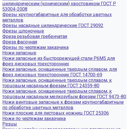
цилиндрическим (коническим) хвостовиком ГОСТ Р
53004-2008
Фрезы крупногабаритные для обработки цветных
металлов
Фрезы насадные цилиндрические ГОСТ 29092
Фрезы шпоночные
Фреза резьбовая гребенчатая
Фреза фасочная
Фрезы по чертежам заказчика
Ножи запасные
Ножи запасные из быстрорежущей стали Р6М5 для
фрез дисковых трехсторонних
Ножи запасные, оснащенные твердым сплавом, для
фрез дисковых трехсторонних ГОСТ 14700-69
Ножи запасные, оснащенные твердым сплавом, к
торцовым насадным фрезам ГОСТ 24359-80
Ножи запасные, оснащенные твердым сплавом, к
торцовым насадным мелкозубым фрезам ГОСТ 9473-80
Ножи винтовые запасные к фрезам крупногабаритным
по обработке цветных металлов
Ножи плоские для листовых ножниц ГОСТ 25306
Ножи по чертежам заказчика
Резцы