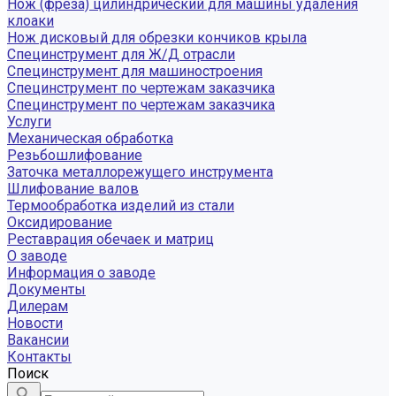
Нож (фреза) цилиндрический для машины удаления
клоаки
Нож дисковый для обрезки кончиков крыла
Специнструмент для Ж/Д отрасли
Специнструмент для машиностроения
Специнструмент по чертежам заказчика
Специнструмент по чертежам заказчика
Услуги
Механическая обработка
Резьбошлифование
Заточка металлорежущего инструмента
Шлифование валов
Термообработка изделий из стали
Оксидирование
Реставрация обечаек и матриц
О заводе
Информация о заводе
Документы
Дилерам
Новости
Вакансии
Контакты
Поиск