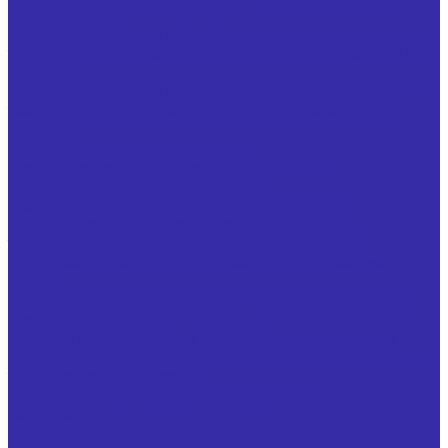
ГОСТ 18885-73
Резцы с напайными твердосплавными пластинами из
твердого сплава резьбовые для наружной резьбы ГОСТ
18885-73
Резцы с напайными твердосплавными пластинами из
твердого сплава проходные упорные прямые ГОСТ
18879-73
Резцы специальные расточные
Резцы специальные проходные отогнутые
Резцы специальные канавочные
Резцы специальные для обработки деталей
Резцы токарные с механическим креплением
твердосплавной неперетачиваемой пластины
Инструмент для обработки отверстий и нарезания
резьбы
Зенкеры стандартные по ГОСТ 12489 и специальные
Плашки ГОСТ 9740
Метчики стандартные по ГОСТ 3266 и специальные
Сверла с механическим креплением неперетачиваемых
твердосплавных пластин
Развертки специальные и стандартные
Зенковка
Цековка