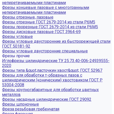
неперетачиваемыми пластинами
Фрезы концевые пазовые с многогранными
неперетачиваемыми пластинами
Фрезы отрезные, пазовые
Фрезы отрезные ГОСТ 2679-2014 из стали Р6М5
Фрезы прорезные ГОСТ 2679-2014 из стали Р6М5
Фрезы дисковые пазовые ГОСТ 3964-69
Фрезы угловые
Фрезы угловые двусторонние из быстрорежущей стали
ГОСТ 50181-92
Фрезы угловые двусторонние специальные
Фрезы прочие
Иглофрезы цилиндрические ТУ 25.73.40-006-24939555-
2020
Фрезы типа &quot;ласточкин хвост&quot; ГОСТ 52967
Фрезы для обработки т-образных пазов с
цилиндрическим (коническим) хвостовиком ГОСТ Р
53004-2008
Фрезы крупногабаритные для обработки цветных
металлов
Фрезы насадные цилиндрические ГОСТ 29092
Фрезы шпоночные
Фреза резьбовая гребенчатая
Фреза фасочная