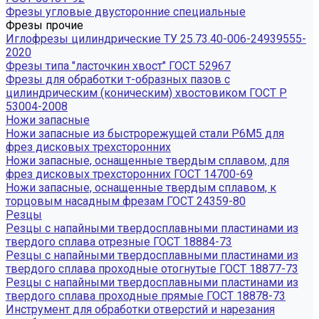
Фрезы угловые двусторонние специальные
Фрезы прочие
Иглофрезы цилиндрические ТУ 25.73.40-006-24939555-
2020
Фрезы типа "ласточкин хвост" ГОСТ 52967
Фрезы для обработки т-образных пазов с
цилиндрическим (коническим) хвостовиком ГОСТ Р
53004-2008
Ножи запасные
Ножи запасные из быстрорежущей стали Р6М5 для
фрез дисковых трехсторонних
Ножи запасные, оснащенные твердым сплавом, для
фрез дисковых трехсторонних ГОСТ 14700-69
Ножи запасные, оснащенные твердым сплавом, к
торцовым насадным фрезам ГОСТ 24359-80
Резцы
Резцы с напайными твердосплавными пластинами из
твердого сплава отрезные ГОСТ 18884-73
Резцы с напайными твердосплавными пластинами из
твердого сплава проходные отогнутые ГОСТ 18877-73
Резцы с напайными твердосплавными пластинами из
твердого сплава проходные прямые ГОСТ 18878-73
Инструмент для обработки отверстий и нарезания