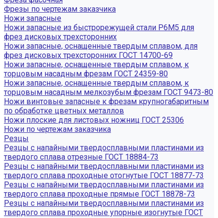
Фрезы по чертежам заказчика
Ножи запасные
Ножи запасные из быстрорежущей стали Р6М5 для
фрез дисковых трехсторонних
Ножи запасные, оснащенные твердым сплавом, для
фрез дисковых трехсторонних ГОСТ 14700-69
Ножи запасные, оснащенные твердым сплавом, к
торцовым насадным фрезам ГОСТ 24359-80
Ножи запасные, оснащенные твердым сплавом, к
торцовым насадным мелкозубым фрезам ГОСТ 9473-80
Ножи винтовые запасные к фрезам крупногабаритным
по обработке цветных металлов
Ножи плоские для листовых ножниц ГОСТ 25306
Ножи по чертежам заказчика
Резцы
Резцы с напайными твердосплавными пластинами из
твердого сплава отрезные ГОСТ 18884-73
Резцы с напайными твердосплавными пластинами из
твердого сплава проходные отогнутые ГОСТ 18877-73
Резцы с напайными твердосплавными пластинами из
твердого сплава проходные прямые ГОСТ 18878-73
Резцы с напайными твердосплавными пластинами из
твердого сплава проходные упорные изогнутые ГОСТ