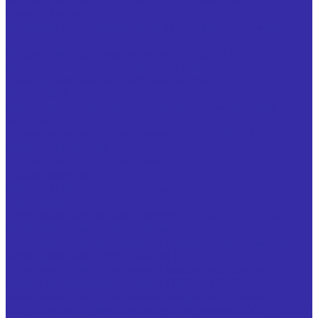
Фрезы прочие
Иглофрезы цилиндрические ТУ 25.73.40-006-24939555-
2020
Фрезы типа &quot;ласточкин хвост&quot; ГОСТ 52967
Фрезы для обработки т-образных пазов с
цилиндрическим (коническим) хвостовиком ГОСТ Р
53004-2008
Фрезы крупногабаритные для обработки цветных
металлов
Фрезы насадные цилиндрические ГОСТ 29092
Фрезы шпоночные
Фреза резьбовая гребенчатая
Фреза фасочная
Фрезы по чертежам заказчика
Ножи запасные
Ножи запасные из быстрорежущей стали Р6М5 для
фрез дисковых трехсторонних
Ножи запасные, оснащенные твердым сплавом, для
фрез дисковых трехсторонних ГОСТ 14700-69
Ножи запасные, оснащенные твердым сплавом, к
торцовым насадным фрезам ГОСТ 24359-80
Ножи запасные, оснащенные твердым сплавом, к
торцовым насадным мелкозубым фрезам ГОСТ 9473-80