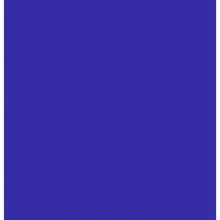
Вспомогательный инструмент и оснастка
Гребенки резьбонарезные
Кулачки для токарных патронов
Оправки для фрез
Ролик накатной
Ролик резьбонакатной
Тиски машинные прецизионные
Специнструмент для сахарных заводов
Гребенка двухсторонняя (фреза для заточки
свеклорезных ножей)
Фреза кольцевая для изготовления свеклорезных
ножей
Специнструмент для мясопереработки
Нож (фреза) цилиндрический для машины удаления
клоаки
Нож дисковый для обрезки кончиков крыла
Специнструмент для Ж/Д отрасли
Специнструмент для машиностроения
Специнструмент по чертежам заказчика
Специнструмент по чертежам заказчика
Услуги
Механическая обработка
Резьбошлифование
Заточка металлорежущего инструмента