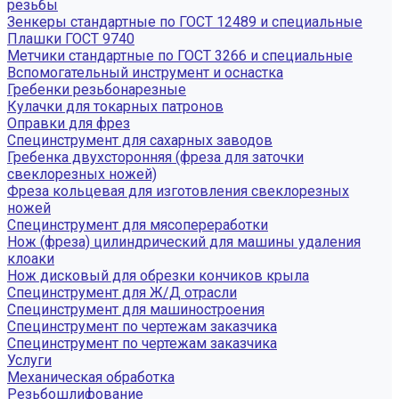
резьбы
Зенкеры стандартные по ГОСТ 12489 и специальные
Плашки ГОСТ 9740
Метчики стандартные по ГОСТ 3266 и специальные
Вспомогательный инструмент и оснастка
Гребенки резьбонарезные
Кулачки для токарных патронов
Оправки для фрез
Специнструмент для сахарных заводов
Гребенка двухсторонняя (фреза для заточки
свеклорезных ножей)
Фреза кольцевая для изготовления свеклорезных
ножей
Специнструмент для мясопереработки
Нож (фреза) цилиндрический для машины удаления
клоаки
Нож дисковый для обрезки кончиков крыла
Специнструмент для Ж/Д отрасли
Специнструмент для машиностроения
Специнструмент по чертежам заказчика
Специнструмент по чертежам заказчика
Услуги
Механическая обработка
Резьбошлифование