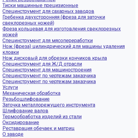
Тиски машинные прецизионные
Специнструмент для сахарных заводов
Гребенка двухсторонняя (фреза для заточки
свеклорезных ножей)
Фреза кольцевая для изготовления свеклорезных
ножей
Специнструмент для мясопереработки
Нож (фреза) цилиндрический для машины удаления
клоаки
Нож дисковый для обрезки кончиков крыла
Специнструмент для Ж/Д отрасли
Специнструмент для машиностроения
Специнструмент по чертежам заказчика
Специнструмент по чертежам заказчика
Услуги
Механическая обработка
Резьбошлифование
Заточка металлорежущего инструмента
Шлифование валов
Термообработка изделий из стали
Оксидирование
Реставрация обечаек и матриц
О заводе