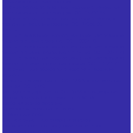
фрез дисковых трехсторонних
Ножи запасные, оснащенные твердым сплавом, для
фрез дисковых трехсторонних ГОСТ 14700-69
Ножи запасные, оснащенные твердым сплавом, к
торцовым насадным фрезам ГОСТ 24359-80
Резцы
Резцы с напайными твердосплавными пластинами из
твердого сплава отрезные ГОСТ 18884-73
Резцы с напайными твердосплавными пластинами из
твердого сплава проходные отогнутые ГОСТ 18877-73
Резцы с напайными твердосплавными пластинами из
твердого сплава проходные прямые ГОСТ 18878-73
Инструмент для обработки отверстий и нарезания
резьбы
Зенкеры стандартные по ГОСТ 12489 и специальные
Плашки ГОСТ 9740
Метчики стандартные по ГОСТ 3266 и специальные
Вспомогательный инструмент и оснастка
Гребенки резьбонарезные
Кулачки для токарных патронов
Оправки для фрез
Специнструмент для сахарных заводов
Гребенка двухсторонняя (фреза для заточки
свеклорезных ножей)