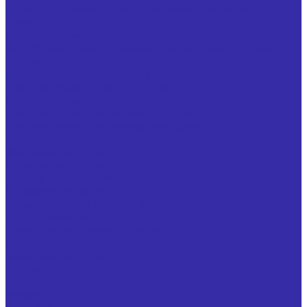
Фреза кольцевая для изготовления свеклорезных
ножей
Специнструмент для мясопереработки
Нож (фреза) цилиндрический для машины удаления
клоаки
Нож дисковый для обрезки кончиков крыла
Специнструмент для Ж/Д отрасли
Специнструмент для машиностроения
Специнструмент по чертежам заказчика
Специнструмент по чертежам заказчика
Услуги
Механическая обработка
Резьбошлифование
Заточка металлорежущего инструмента
Шлифование валов
Термообработка изделий из стали
Оксидирование
Реставрация обечаек и матриц
О заводе
Информация о заводе
Документы
Дилерам
Новости