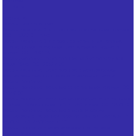
Вакансии
Контакты
...
Продукция
Фрезы трехсторонние
Фрезы дисковые 3-х сторонние со вставными ножами
ГОСТ 16228-81 Р6М5
Фрезы дисковые 3-х сторон. со вставными ножами,
оснащенными напайными пластинами из твердого
сплава ГОСТ 5348-69
Фрезы дисковые трехсторонние из быстрорежущей
стали Р6М5 ГОСТ 28527-90
Фрезы дисковые трехсторонние с механическим
креплением сменных неперетачиваемых пластин
Фрезы торцовые
Фрезы торцовые насадные со вставными ножами ГОСТ
24359-80
Фрезы торцовые насадные мелкозубые со вставными
ножами, оснащенными тв.спл.пластинами ГОСТ 9473-80
Фрезы торцовые насадные с механическим
креплением 5-тигранной твердосплавной пластины ТУ
25.73.40-003-24939555-2018
Фрезы торцовые с механическим креплением
неперетачиваемых пластин