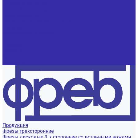
Шлифование валов
Термообработка изделий из стали
Оксидирование
Реставрация обечаек и матриц
О заводе
Информация о заводе
Документы
Дилерам
Новости
Вакансии
Контакты
Продукция
Фрезы трехсторонние
Фрезы дисковые 3-х сторонние со вставными ножами