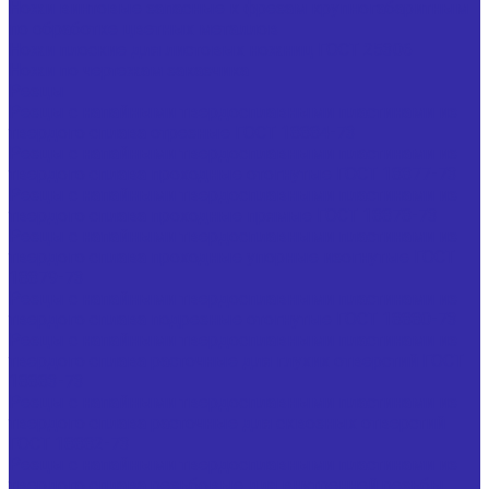
Ножи винтовые запасные к фрезам крупногабаритным
по обработке цветных металлов
Ножи плоские для листовых ножниц ГОСТ 25306
Ножи по чертежам заказчика
Резцы
Резцы с напайными твердосплавными пластинами из
твердого сплава отрезные ГОСТ 18884-73
Резцы с напайными твердосплавными пластинами из
твердого сплава проходные отогнутые ГОСТ 18877-73
Резцы с напайными твердосплавными пластинами из
твердого сплава проходные прямые ГОСТ 18878-73
Резцы с напайными твердосплавными пластинами из
твердого сплава проходные упорные изогнутые ГОСТ
18879-73
Резцы с напайными твердосплавными пластинами из
твердого сплава подрезные отогнутые ГОСТ 18880-73
Резцы с напайными твердосплавными пластинами из
твердого сплава расточные для глухих отверстий ГОСТ
18883-73
Резцы с напайными твердосплавными пластинами из
твердого сплава расточные для сквозных отверстий
ГОСТ 18882-73
Резцы с напайными твердосплавными пластинами из
твердого сплава резьбовые для внутренней резьбы