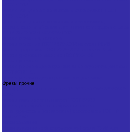
32831-2014
Фрезы концевые с коническим хвостовиком ГОСТ
32831-2014
Фрезы концевые с коническим хвостовиком,
оснащенные напайными пластинами из твердого сплава
ТУ 25.73.40-002-24939555-2018
Фрезы отрезные, пазовые
Фрезы отрезные ГОСТ 2679-2014 из стали Р6М5
Фрезы прорезные ГОСТ 2679-2014 из стали Р6М5
Фрезы дисковые пазовые ГОСТ 3964-69
Фрезы угловые
Фрезы угловые двусторонние из быстрорежущей стали
ГОСТ 50181-92
Фрезы угловые двусторонние специальные
Фрезы прочие
Иглофрезы цилиндрические ТУ 25.73.40-006-24939555-
2020
Фрезы типа "ласточкин хвост" ГОСТ 52967
Фрезы для обработки т-образных пазов с
цилиндрическим (коническим) хвостовиком ГОСТ Р
53004-2008
Ножи запасные
Ножи запасные из быстрорежущей стали Р6М5 для