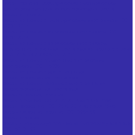
Фрезы торцово-цилиндрические с механическим
креплением сменных неперетачиваемых пластин
Фрезы концевые
Фрезы концевые с цилиндрическим хвостовиком ГОСТ
32831-2014
Фрезы концевые с коническим хвостовиком ГОСТ
32831-2014
Фрезы концевые с коническим хвостовиком,
оснащенные напайными пластинами из твердого сплава
ТУ 25.73.40-002-24939555-2018
Фрезы концевые обдирочные с коническим
хвостовиком ГОСТ 15086
Фрезы концевые с многогранными
неперетачиваемыми пластинами
Фрезы концевые пазовые с многогранными
неперетачиваемыми пластинами
Фрезы отрезные, пазовые
Фрезы отрезные ГОСТ 2679-2014 из стали Р6М5
Фрезы прорезные ГОСТ 2679-2014 из стали Р6М5
Фрезы дисковые пазовые ГОСТ 3964-69
Фрезы угловые
Фрезы угловые двусторонние из быстрорежущей стали
ГОСТ 50181-92
Фрезы угловые двусторонние специальные